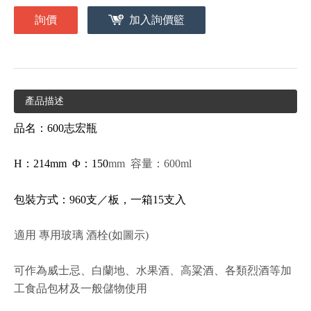
詢價
加入詢價籃
產品描述
品名：600志宏瓶
H
：214mm Φ：150
mm 容量：600ml
包裝方式：960支／板，一箱15支入
適用 專用玻璃 酒栓(如圖示)
可作為威士忌、白蘭地、水果酒、高粱酒、各類烈酒等加
工食品包材及一般儲物使用