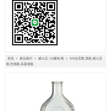
首頁
»
產品展示
»
威士忌 / 白蘭地 瓶
»
600志宏瓶 酒瓶 威士忌
瓶 烈酒瓶 高粱酒瓶