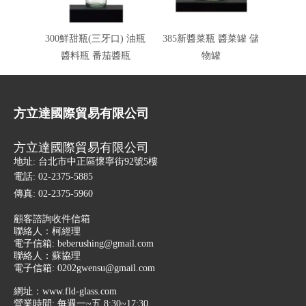
300鮮甜瓶(三牙口) 油瓶
385新醬菜瓶 醬菜罐 儲
385
醬料瓶 番茄醬瓶
物罐
方立達國際貿易有限公司
方立達國際貿易有限公司
地址: 台北市中正區懷寧街92號5樓
電話: 02-2375-5885
傳真: 02-2375-5960
顧客諮詢收件信箱
聯絡人：柯經理
電子信箱:
beberushing@gmail.com
聯絡人：蘇協理
電子信箱:
0202gwensu@gmail.com
網址：
www.fld-glass.com
營業時間: 每週一~五 8:30~17:30