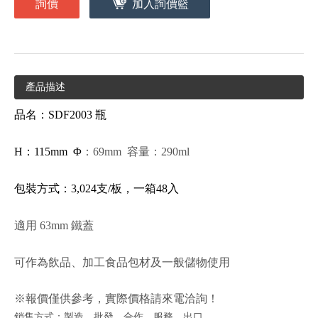
詢價
加入詢價籃
產品描述
品名：SDF2003 瓶
H
：115mm Φ
：69mm 容量：290ml
包裝方式：3,024支/板，一箱48入
適用 63mm 鐵蓋
可作為飲品、加工食品包材及一般儲物使用
※報價僅供參考，實際價格請來電洽詢！
銷售方式：製造、批發、合作、服務、出口