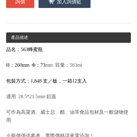
詢價
加入詢價籃
產品描述
品名：563蜂蜜瓶
H
：260mm Φ：73
mm 容量：563ml
包裝方式：1,848 支／板，一箱12支入
適用 28.5*21.5mm 鋁蓋
可作為高粱酒、威士忌、醋、油等食品包材及一般儲物使
用
※報價僅供參考，實際價格請來電洽詢！