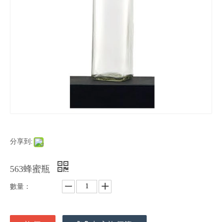
分享到:
563蜂蜜瓶
數量：